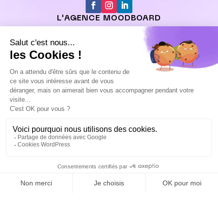
L'AGENCE MOODBOARD
L'agence
Nos projets
Recrutement
Nos certifications
Nous contacter
NOS EXPERTISES
Site web vitrine
Agence WordPress
Site e-commerce
Référencement naturel
Stratégie Social media
Logo et identité visuelle